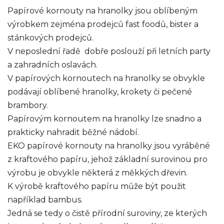
Papírové kornouty na hranolky jsou oblíbeným
výrobkem zejména prodejců fast foodů, bister a
stánkových prodejců.
V neposlední řadě dobře poslouží při letních party
a zahradních oslavách.
V papírových kornoutech na hranolky se obvykle
podávají oblíbené hranolky, krokety či pečené
brambory.
Papírovým kornoutem na hranolky lze snadno a
prakticky nahradit běžné nádobí.
EKO papírové kornouty na hranolky jsou vyráběné
z kraftového papíru, jehož základní surovinou pro
výrobu je obvykle některá z měkkých dřevin.
K výrobě kraftového papíru může být použit
například bambus.
Jedná se tedy o čistě přírodní suroviny, ze kterých