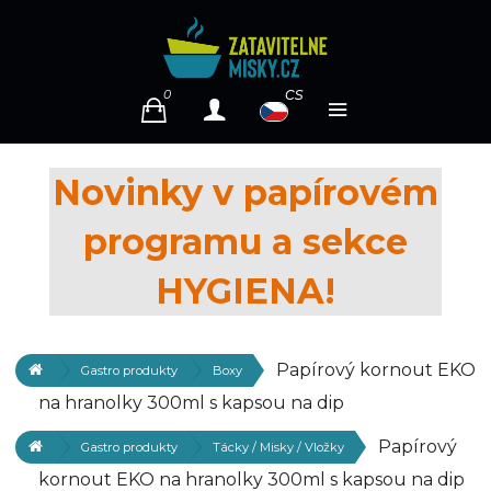
cs
0
Novinky v papírovém
programu a sekce
HYGIENA!
Papírový kornout EKO
Gastro produkty
Boxy
na hranolky 300ml s kapsou na dip
Papírový
Gastro produkty
Tácky / Misky / Vložky
kornout EKO na hranolky 300ml s kapsou na dip