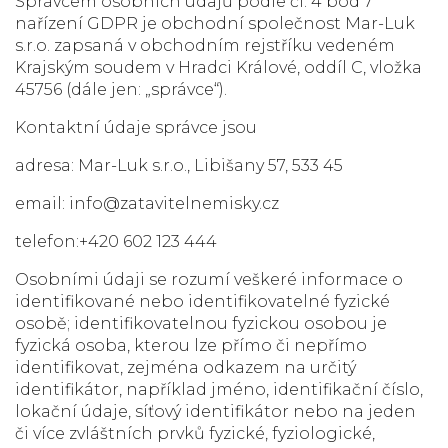
Správcem osobních údajů podle čl. 4 bod 7
nařízení GDPR je obchodní společnost Mar-Luk
s.r.o. zapsaná v obchodním rejstříku vedeném
Krajským soudem v Hradci Králové, oddíl C, vložka
45756 (dále jen: „správce“).
Kontaktní údaje správce jsou
adresa: Mar-Luk s.r.o., Libišany 57, 533 45
email: info@zatavitelnemisky.cz
telefon:+420 602 123 444
Osobními údaji se rozumí veškeré informace o
identifikované nebo identifikovatelné fyzické
osobě; identifikovatelnou fyzickou osobou je
fyzická osoba, kterou lze přímo či nepřímo
identifikovat, zejména odkazem na určitý
identifikátor, například jméno, identifikační číslo,
lokační údaje, síťový identifikátor nebo na jeden
či více zvláštních prvků fyzické, fyziologické,