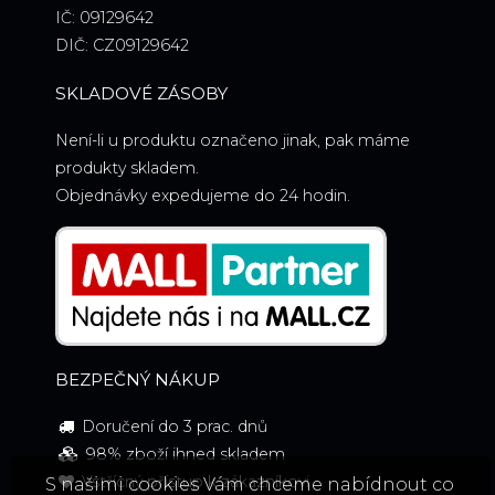
IČ: 09129642
DIČ: CZ09129642
SKLADOVÉ ZÁSOBY
Není-li u produktu označeno jinak, pak máme
produkty skladem.
Objednávky expedujeme do 24 hodin.
BEZPEČNÝ NÁKUP
Doručení do 3 prac. dnů
98% zboží ihned skladem
Vstřícný přístup k zákazníkovi
S našimi cookies Vám chceme nabídnout co