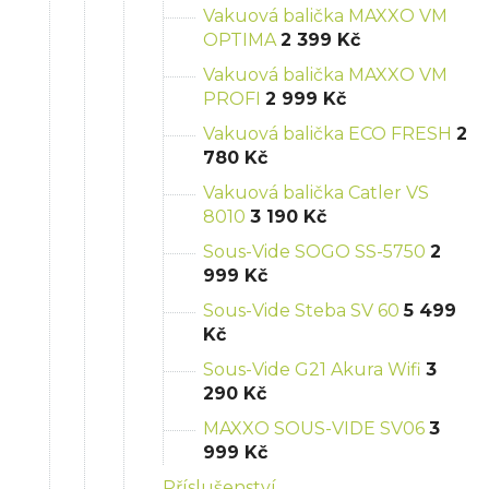
Vakuová balička MAXXO VM
OPTIMA
2 399 Kč
Vakuová balička MAXXO VM
PROFI
2 999 Kč
Vakuová balička ECO FRESH
2
780 Kč
Vakuová balička Catler VS
8010
3 190 Kč
Sous-Vide SOGO SS-5750
2
999 Kč
Sous-Vide Steba SV 60
5 499
Kč
Sous-Vide G21 Akura Wifi
3
290 Kč
MAXXO SOUS-VIDE SV06
3
999 Kč
Příslušenství