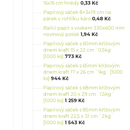
16x16 cm hnědý
0,33 Kč
Papírový sáček 8+3x19 cm na
párek v rohlíku káro
0,48 Kč
Balící papír s voskem 330x400 mm
novinový potisk
1,94 Kč
Papírový sáček s 60mm křížovým
dnem kraft 15 x 22 cm `0,5kg`
[1000 ks]
773 Kč
Papírový sáček s 65mm křížovým
dnem kraft 17 x 26 cm `1kg` [1000
ks]
944 Kč
Papírový sáček s 68mm křížovým
dnem kraft 20 x 29 cm `1,5kg`
[1000 ks]
1 259 Kč
Papírový sáček s 85mm křížovým
dnem kraft 22,5 x 31 cm `2kg`
[1000 ks]
1 543 Kč