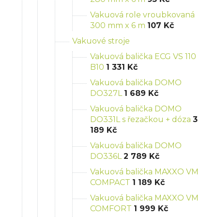
Vakuová role vroubkovaná
300 mm x 6 m
107 Kč
Vakuové stroje
Vakuová balička ECG VS 110
B10
1 331 Kč
Vakuová balička DOMO
DO327L
1 689 Kč
Vakuová balička DOMO
DO331L s řezačkou + dóza
3
189 Kč
Vakuová balička DOMO
DO336L
2 789 Kč
Vakuová balička MAXXO VM
COMPACT
1 189 Kč
Vakuová balička MAXXO VM
COMFORT
1 999 Kč