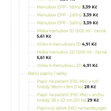
Menubox EPP - 1dílný
3,39 Kč
Menubox EPP - 2dílný
3,39 Kč
Menubox EPP - 3dílný
3,39 Kč
Miska menubox 1D 1200 ml - černá
5,61 Kč
Víčko k menuboxu 1D
4,91 Kč
Miska menubox 2D 1200 ml - černá
5,61 Kč
Víčko k menuboxu 2D
4,91 Kč
Balící papíry / sáčky
Papír na pečení (FSC Mix) v roli
hnědý 38cm x 8m [1 ks]
28 Kč
Papír na pečení (FSC Mix) v archu
hnědý 38 x 42 cm [20 ks]
29 Kč
Papírový sáček EKO na hamburger