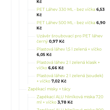
Kč
PET Láhev 330 ML - bez víčka
6,53
Kč
PET Láhev 500 ML - bez víčka
6,90
Kč
Uzávěr šroubovací pro PET láhev
černý
0,97 Kč
Plastová láhev 1,5 l zelená + víčko
6,05 Kč
Plastová láhev 2 l zelená klasik +
víčko
6,66 Kč
Plastová láhev 2 l zelená (soudek)
+ víčko
7,02 Kč
Zapékací misky + tácy
Zapékací ALU hliníková miska 720
ml + víčko
3,78 Kč