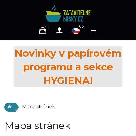
cs
0
Novinky v papírovém
programu a sekce
HYGIENA!
Mapa stránek
Mapa stránek