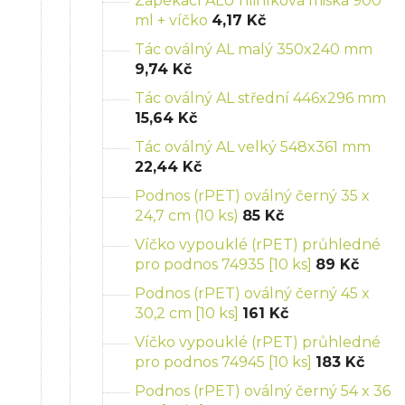
Zapékací ALU hliníková miska 900
ml + víčko
4,17 Kč
Tác oválný AL malý 350x240 mm
9,74 Kč
Tác oválný AL střední 446x296 mm
15,64 Kč
Tác oválný AL velký 548x361 mm
22,44 Kč
Podnos (rPET) oválný černý 35 x
24,7 cm (10 ks)
85 Kč
Víčko vypouklé (rPET) průhledné
pro podnos 74935 [10 ks]
89 Kč
Podnos (rPET) oválný černý 45 x
30,2 cm [10 ks]
161 Kč
Víčko vypouklé (rPET) průhledné
pro podnos 74945 [10 ks]
183 Kč
Podnos (rPET) oválný černý 54 x 36