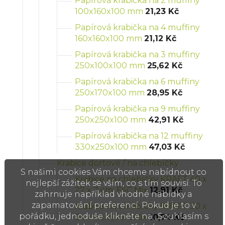
Papírová krabička na 2 muffiny
100x160x100 mm
21,23 Kč
Papírová krabička na 4 muffiny
160x160x100 mm
21,12 Kč
Papírová krabička na 3 muffiny
250x100x100 mm
25,62 Kč
Papírová krabička na 6 muffiny
250x170x100 mm
28,95 Kč
Papírová krabička na 9 muffiny
250x250x100 mm
42,91 Kč
Papírová krabička na 12 muffiny
330x250x100 mm
47,03 Kč
Krabice dortové / na chlebíčky
S našimi cookies Vám chceme nabídnout co
Krabice na chlebíčky KRAFT 40 x
nejlepší zážitek se vším, co s tím souvisí. To
27 x 7 cm, FSC Mix
12,91 Kč
zahrnuje například vhodné nabídky a
zapamatování preferencí. Pokud je to v
Krabice na chlebíčky KRAFT 30 x
pořádku, jednoduše klikněte na „Souhlasím s
34 x 6 cm, FSC Mix
10,74 Kč