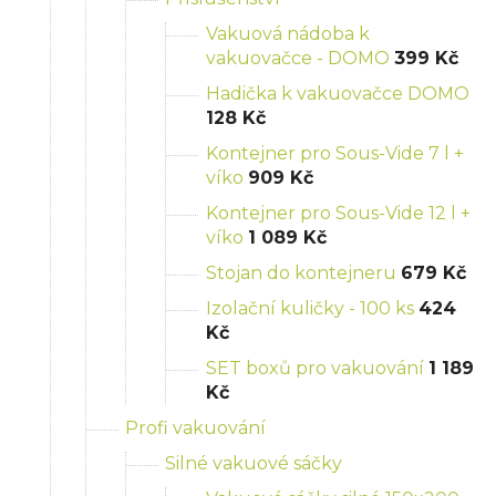
Vakuová nádoba k
vakuovačce - DOMO
399 Kč
Hadička k vakuovačce DOMO
128 Kč
Kontejner pro Sous-Vide 7 l +
víko
909 Kč
Kontejner pro Sous-Vide 12 l +
víko
1 089 Kč
Stojan do kontejneru
679 Kč
Izolační kuličky - 100 ks
424
Kč
SET boxů pro vakuování
1 189
Kč
Profi vakuování
Silné vakuové sáčky