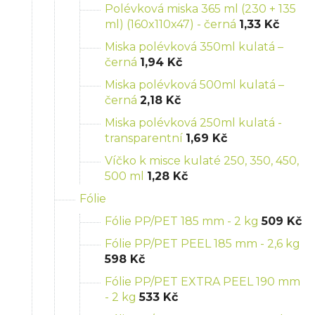
Polévková miska 365 ml (230 + 135
ml) (160x110x47) - černá
1,33 Kč
Miska polévková 350ml kulatá –
černá
1,94 Kč
Miska polévková 500ml kulatá –
černá
2,18 Kč
Miska polévková 250ml kulatá -
transparentní
1,69 Kč
Víčko k misce kulaté 250, 350, 450,
500 ml
1,28 Kč
Fólie
Fólie PP/PET 185 mm - 2 kg
509 Kč
Fólie PP/PET PEEL 185 mm - 2,6 kg
598 Kč
Fólie PP/PET EXTRA PEEL 190 mm
- 2 kg
533 Kč