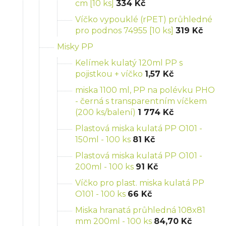
cm [10 ks]
334 Kč
Víčko vypouklé (rPET) průhledné
pro podnos 74955 [10 ks]
319 Kč
Misky PP
Kelímek kulatý 120ml PP s
pojistkou + víčko
1,57 Kč
miska 1100 ml, PP na polévku PHO
- černá s transparentním víčkem
(200 ks/balení)
1 774 Kč
Plastová miska kulatá PP O101 -
150ml - 100 ks
81 Kč
Plastová miska kulatá PP O101 -
200ml - 100 ks
91 Kč
Víčko pro plast. miska kulatá PP
O101 - 100 ks
66 Kč
Miska hranatá průhledná 108x81
mm 200ml - 100 ks
84,70 Kč