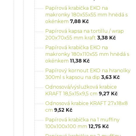
Papírová krabička EKO na
makronky 180x55x55 mm hnědá s
okénkem
7,88 Kč
Papírová kapsa na tortillu / wrap
200x70x55 mm kraft
3,38 Kč
Papírová krabička EKO na
makronky 180x110x55 mm hnědá s
okénkem
11,38 Kč
Papírový kornout EKO na hranolky
300ml s kapsou na dip
3,63 Kč
Odnosová/výslužková krabice
KRAFT 18,5x15x9,5 cm
9,27 Kč
Odnosová krabice KRAFT 27x18x8
cm
9,52 Kč
Papírová krabička na 1 muffiny
100x100x100 mm
12,75 Kč