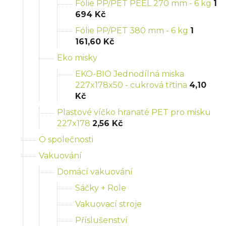
Fólie PP/PET PEEL 270 mm - 6 kg
1
694 Kč
Fólie PP/PET 380 mm - 6 kg
1
161,60 Kč
Eko misky
EKO-BIO Jednodílná miska
227x178x50 - cukrová třtina
4,10
Kč
Plastové víčko hranaté PET pro misku
227x178
2,56 Kč
O společnosti
Vakuování
Domácí vakuování
Sáčky + Role
Vakuovací stroje
Příslušenství