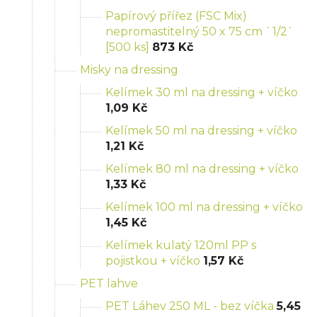
Papírový přířez (FSC Mix)
nepromastitelný 50 x 75 cm `1/2`
[500 ks]
873 Kč
Misky na dressing
Kelímek 30 ml na dressing + víčko
1,09 Kč
Kelímek 50 ml na dressing + víčko
1,21 Kč
Kelímek 80 ml na dressing + víčko
1,33 Kč
Kelímek 100 ml na dressing + víčko
1,45 Kč
Kelímek kulatý 120ml PP s
pojistkou + víčko
1,57 Kč
PET lahve
PET Láhev 250 ML - bez víčka
5,45