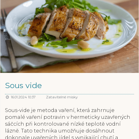
Sous vide
Zatavitelné misky
16.01.2024 10:37
Sous-vide je metoda vaření, která zahrnuje
pomalé vaření potravin v hermeticky uzavřených
sáčcích při kontrolované nízké teplotě vodní
lázně. Tato technika umožňuje dosáhnout
dokonale uvařených jídel s vynikající chutí a