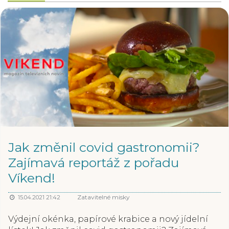
Jak změnil covid gastronomii?
Zajímavá reportáž z pořadu
Víkend!
Zatavitelné misky
15.04.2021 21:42
Výdejní okénka, papírové krabice a nový jídelní