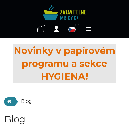
cs
0
Novinky v papírovém
programu a sekce
HYGIENA!
Blog
Blog