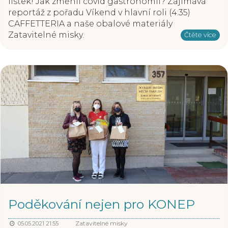
lístek! Jak změnil covid gastronomii? Zajímavá
reportáž z pořadu Víkend v hlavní roli (4:35)
CAFFETTERIA a naše obalové materiály
Zatavitelné misky.
Čtěte více
Poděkování nejen pro KONEP
Zatavitelné misky
05.05.2021 21:55