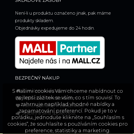
SKLADOVÉ ZÁSOBY
Není-li u produktu označeno jinak, pak máme
produkty skladem.
Objednávky expedujeme do 24 hodin.
BEZPEČNÝ NÁKUP
Doručení do 3 prac. dnů
S našimi cookies Vám chceme nabídnout co
nejlepší zážitek se vším, co s tím souvisí. To
98% zboží ihned skladem
zahrnuje například vhodné nabídky a
Vstřícný přístup k zákazníkovi
zapamatování preferencí. Pokud je to v
Stabilní a silná společnost
pořádku, jednoduše klikněte na „Souhlasím s
cookies“, že souhlasíte s používáním cookies pro
preference, statistiky a marketing.