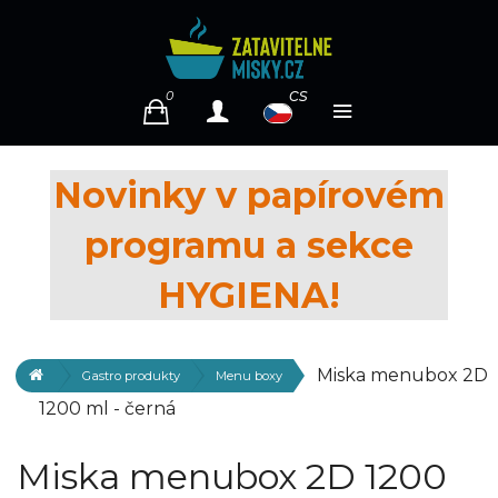
cs
0
Novinky v papírovém
programu a sekce
HYGIENA!
Miska menubox 2D
Gastro produkty
Menu boxy
1200 ml - černá
Miska menubox 2D 1200