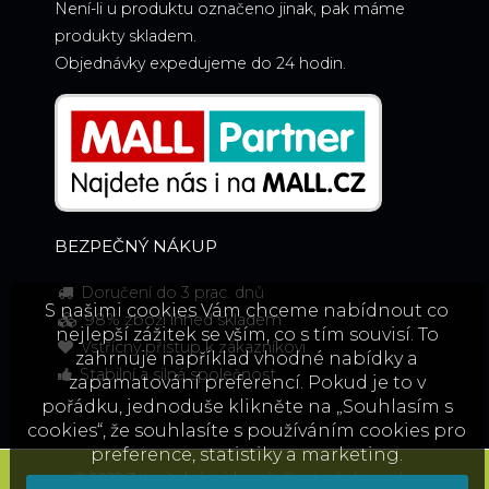
Není-li u produktu označeno jinak, pak máme
produkty skladem.
Objednávky expedujeme do 24 hodin.
BEZPEČNÝ NÁKUP
Doručení do 3 prac. dnů
S našimi cookies Vám chceme nabídnout co
98% zboží ihned skladem
nejlepší zážitek se vším, co s tím souvisí. To
Vstřícný přístup k zákazníkovi
zahrnuje například vhodné nabídky a
Stabilní a silná společnost
zapamatování preferencí. Pokud je to v
pořádku, jednoduše klikněte na „Souhlasím s
cookies“, že souhlasíte s používáním cookies pro
preference, statistiky a marketing.
© 2022 Zatavitelné misky,
info@zatavitelnemisky.cz