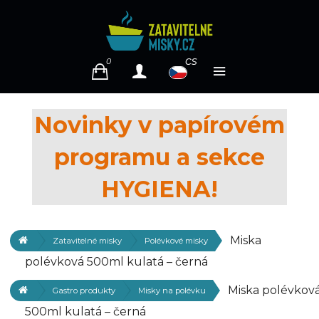
cs
0
Novinky v papírovém
programu a sekce
HYGIENA!
Miska
Zatavitelné misky
Polévkové misky
polévková 500ml kulatá – černá
Miska polévkov
Gastro produkty
Misky na polévku
500ml kulatá – černá