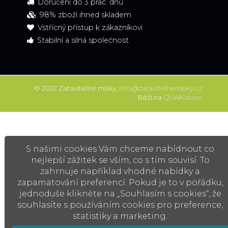
Doručení do 3 prac. dnů
98% zboží ihned skladem
Vstřícný přístup k zákazníkovi
Stabilní a silná společnost
© 2022 Zatavitelné misky,
info@zatavitelnemisky.cz
Běží na
QUAK.store
S našimi cookies Vám chceme nabídnout co
nejlepší zážitek se vším, co s tím souvisí. To
zahrnuje například vhodné nabídky a
zapamatování preferencí. Pokud je to v pořádku,
jednoduše klikněte na „Souhlasím s cookies“, že
souhlasíte s používáním cookies pro preference,
statistiky a marketing.