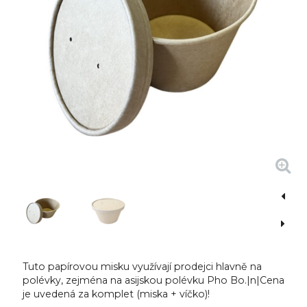
Tuto papírovou misku využívají prodejci hlavně na
polévky, zejména na asijskou polévku Pho Bo.|n|Cena
je uvedená za komplet (miska + víčko)!