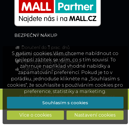
BEZPEČNÝ NÁKUP
Doručení do 3 prac. dnů
S našimi cookies Vám chceme nabídnout co
98% zboží ihned skladem
nejlepší zážitek se vším, co s tím souvisí. To
Vstřícný přístup k zákazníkovi
zahrnuje například vhodné nabídky a
Stabilní a silná společnost
zapamatování preferencí. Pokud je to v
pořádku, jednoduše klikněte na „Souhlasím s
cookies“, že souhlasíte s používáním cookies pro
preference, statistiky a marketing.
© 2022 Zatavitelné misky,
info@zatavitelnemisky.cz
Běží na
QUAK.store
Souhlasím s cookies
Více o cookies
Nastavení cookies