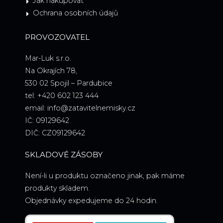
Jak nakupovat
Ochrana osobních údajů
PROVOZOVATEL
Mar-Luk s.r.o.
Na Okrajích 78,
530 02 Spojil – Pardubice
tel: +420 602 123 444
email: info@zatavitelnemisky.cz
IČ: 09129642
DIČ: CZ09129642
SKLADOVÉ ZÁSOBY
Není-li u produktu označeno jinak, pak máme
produkty skladem.
Objednávky expedujeme do 24 hodin.