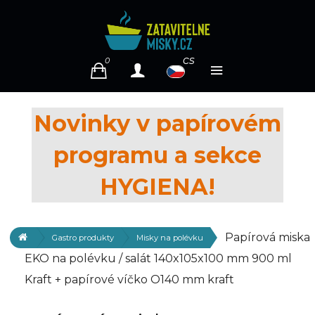
cs
0
Novinky v papírovém
programu a sekce
HYGIENA!
Papírová miska
Gastro produkty
Misky na polévku
EKO na polévku / salát 140x105x100 mm 900 ml
Kraft + papírové víčko O140 mm kraft