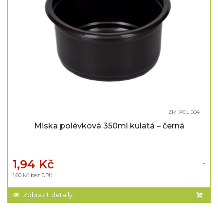
ZM_POL 004
Miska polévková 350ml kulatá – černá
1,94 Kč
1,60 Kč bez DPH
Skladem
Zobrazit detaily