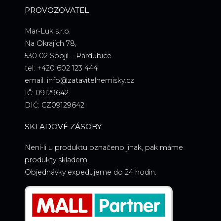
PROVOZOVATEL
Mar-Luk s.r.o.
Na Okrajích 78,
530 02 Spojil – Pardubice
tel: +420 602 123 444
email: info@zatavitelnemisky.cz
IČ: 09129642
DIČ: CZ09129642
SKLADOVÉ ZÁSOBY
Není-li u produktu označeno jinak, pak máme
produkty skladem.
Objednávky expedujeme do 24 hodin.