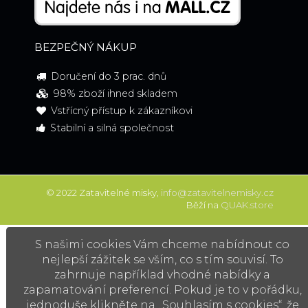
BEZPEČNÝ NÁKUP
Doručení do 3 prac. dnů
98% zboží ihned skladem
Vstřícný přístup k zákazníkovi
Stabilní a silná společnost
© 2022 Zatavitelné misky,
info@zatavitelnemisky.cz
Běží na
QUAK.store
S našimi cookies Vám chceme nabídnout co
nejlepší zážitek se vším, co s tím souvisí. To
zahrnuje například vhodné nabídky a
zapamatování preferencí. Pokud je to v pořádku,
jednoduše klikněte na „Souhlasím s cookies“, že