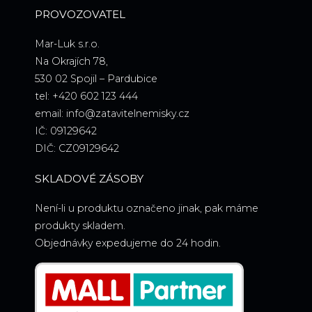
PROVOZOVATEL
Mar-Luk s.r.o.
Na Okrajích 78,
530 02 Spojil – Pardubice
tel: +420 602 123 444
email: info@zatavitelnemisky.cz
IČ: 09129642
DIČ: CZ09129642
SKLADOVÉ ZÁSOBY
Není-li u produktu označeno jinak, pak máme
produkty skladem.
Objednávky expedujeme do 24 hodin.