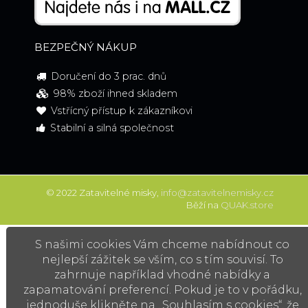
BEZPEČNÝ NÁKUP
Doručení do 3 prac. dnů
98% zboží ihned skladem
Vstřícný přístup k zákazníkovi
Stabilní a silná společnost
© 2022 Zatavitelné misky,
info@zatavitelnemisky.cz
Běží na
QUAK.store
S našimi cookies Vám chceme nabídnout co
nejlepší zážitek se vším, co s tím souvisí. To
zahrnuje například vhodné nabídky a
zapamatování preferencí. Pokud je to v pořádku,
jednoduše klikněte na „Souhlasím s cookies“, že