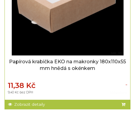
MK_002
Papírová krabička EKO na makronky 180x110x55
mm hnědá s okénkem
11,38 Kč
9,40 Kč bez DPH
Skladem
Zobrazit detaily