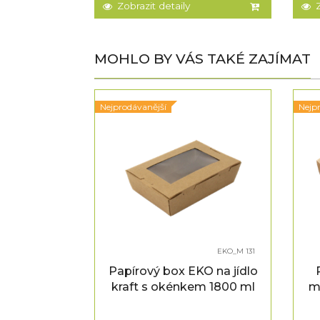
Zobrazit detaily
MOHLO BY VÁS TAKÉ ZAJÍMAT
Nejprodávanější
Nejp
EKO_M 131
ička na 2
Papírový box EKO na jídlo
60x100 mm
kraft s okénkem 1800 ml
m