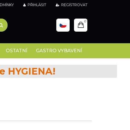
DMÍNKY
PŘIHLÁSIT
REGISTROVAT
0
OSTATNÍ
GASTRO VYBAVENÍ
ce HYGIENA!