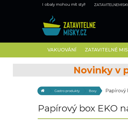
I obaly mohou mít styl!
ZATAVITELNEMISK
VAKUOVÁNÍ
ZATAVITELNÉ MIS
Novinky v 
Papírový 
Gastro produkty
Boxy
Papírový box EKO n