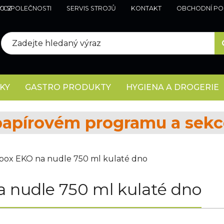
Y.CZ
O SPOLEČNOSTI
SERVIS STROJŮ
KONTAKT
OBCHODNÍ PO
KY
GASTRO PRODUKTY
HYGIENA A DROGERIE
papírovém programu a sek
box EKO na nudle 750 ml kulaté dno
a nudle 750 ml kulaté dno