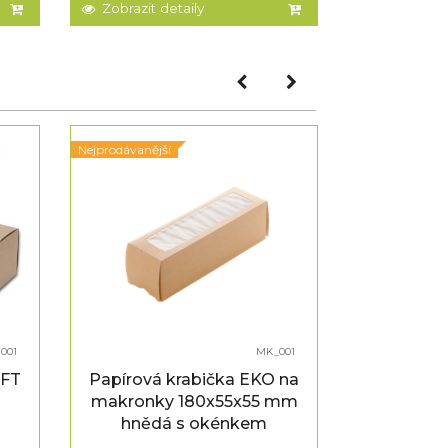
Zobrazit detaily
Zobrazit d
Nejprodávanější
Nejprodávanějš
001
MK_001
AFT
Papírová krabička EKO na
Papírový
makronky 180x55x55 mm
hranolky
hnědá s okénkem