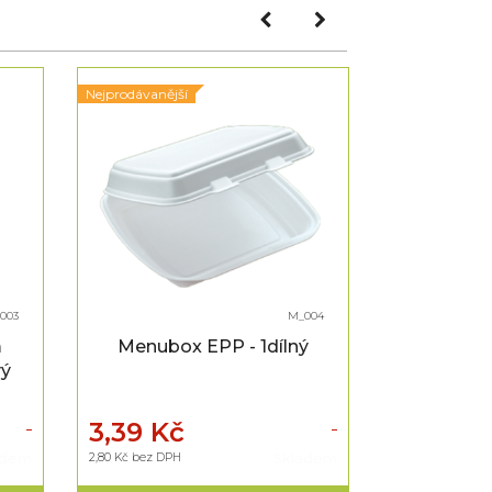
Nejprodávanější
Nejprodávanějš
003
M_004
m
Menubox EPP - 1dílný
Plastové 
ý
3,39 Kč
2,35 Kč
adem
2,80 Kč bez DPH
Skladem
1,94 Kč bez DPH