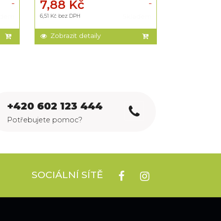
7,88 Kč
3,63 Kč
adem
6,51 Kč bez DPH
Skladem
3 Kč bez DPH
Zobrazit detaily
Zobrazit d
+420 602 123 444
Potřebujete pomoc?
SOCIÁLNÍ SÍTĚ