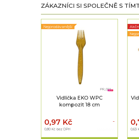
ZÁKAZNÍCI SI SPOLEČNĚ S TÍ
Nejprodávanější
Akčn
Nejp
M_005
PR_021
- 2dílný
Vidlička EKO WPC
Vid
kompozit 18 cm
0,97 Kč
0,
Skladem
0,80 Kč bez DPH
Skladem
0,63