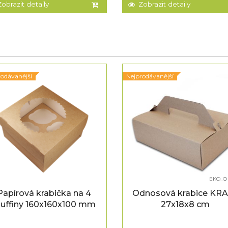
Zobrazit detaily
Zobrazit detaily
rodávanější
Nejprodávanější
EKO_O 
Papírová krabička na 4
Odnosová krabice KR
uffiny 160x160x100 mm
27x18x8 cm