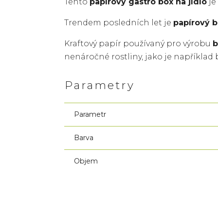
Tento
papírový gastro box na jídlo
je
Trendem posledních let je
papírový b
Kraftový papír používaný pro výrobu
b
nenáročné rostliny, jako je například
Parametry
Parametr
Barva
Objem