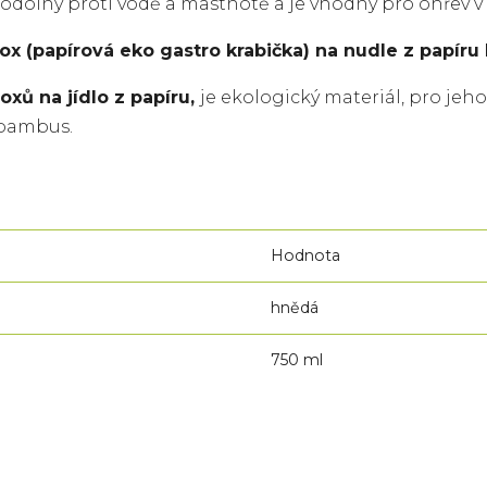
 odolný proti vodě a mastnotě a je vhodný pro ohřev v
ox (papírová eko gastro krabička) na nudle z papíru k
oxů na jídlo z papíru,
je ekologický materiál, pro jeho
 bambus.
Hodnota
hnědá
750 ml