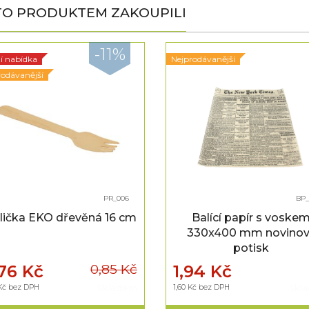
MTO PRODUKTEM ZAKOUPILI
-11%
í nabídka
Nejprodávanější
rodávanější
PR_006
BP_
lička EKO dřevěná 16 cm
Balící papír s voske
330x400 mm novinov
potisk
0,85 Kč
76 Kč
1,94 Kč
 Kč bez DPH
Skladem
1,60 Kč bez DPH
Skl