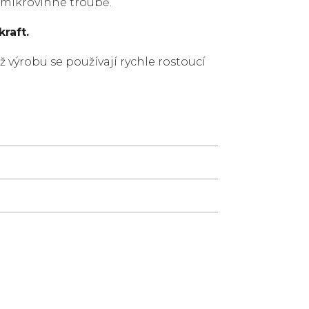
 mikrovlnné troubě.
raft.
ž výrobu se používají rychle rostoucí