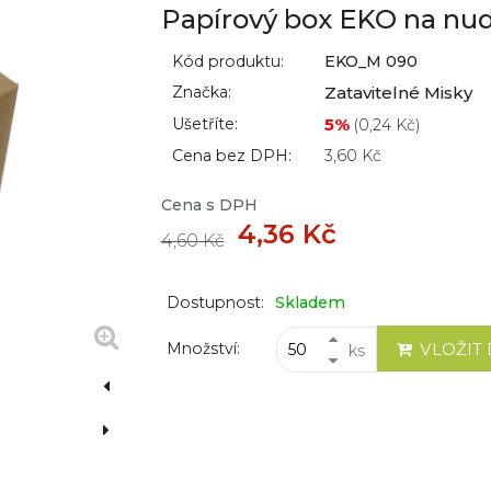
Papírový box EKO na nud
Kód produktu:
EKO_M 090
Značka:
Zatavitelné Misky
Ušetříte:
5%
(
0,24 Kč
)
Cena bez DPH:
3,60 Kč
Cena s DPH
4,36 Kč
4,60 Kč
Dostupnost:
Skladem
Množství:
VLOŽIT
ks