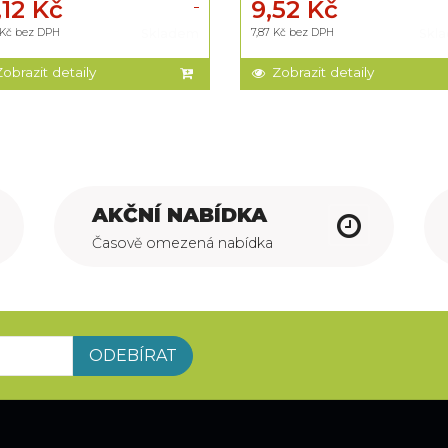
,12 Kč
9,52 Kč
5 Kč bez DPH
Skladem
7,87 Kč bez DPH
Skl
Zobrazit detaily
Zobrazit detaily
AKČNÍ NABÍDKA
Časově omezená nabídka