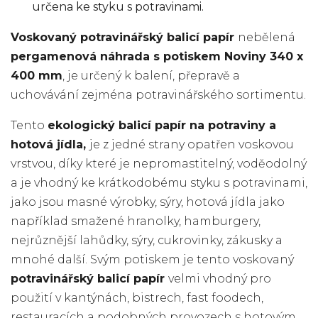
určena ke styku s potravinami.
Voskovaný potravinářský balicí papír
nebělená
pergamenová náhrada s potiskem Noviny 340 x
400 mm
, je určený k balení, přepravě a
uchovávání zejména potravinářského sortimentu.
Tento
ekologický balicí papír na potraviny a
hotová jídla,
je z jedné strany opatřen voskovou
vrstvou, díky které je nepromastitelný, voděodolný
a je vhodný ke krátkodobému styku s potravinami,
jako jsou masné výrobky, sýry, hotová jídla jako
například smažené hranolky, hamburgery,
nejrůznější lahůdky, sýry, cukrovinky, zákusky a
mnohé další. Svým potiskem je tento voskovaný
potravinářský balicí papír
velmi vhodný pro
použití v kantýnách, bistrech, fast foodech,
restauracích a podobných provozech s hotovým