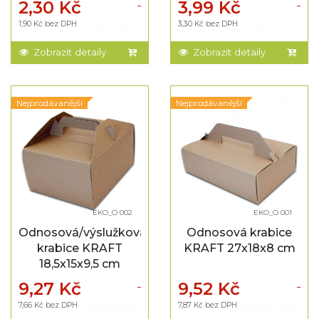
2,30 Kč
3,99 Kč
1,90 Kč bez DPH
Na objednávku
3,30 Kč bez DPH
Na objednávku
Zobrazit detaily
Zobrazit detaily
Nejprodávanější
Nejprodávanější
EKO_O 002
EKO_O 001
Odnosová/výslužková
Odnosová krabice
krabice KRAFT
KRAFT 27x18x8 cm
18,5x15x9,5 cm
9,27 Kč
9,52 Kč
7,66 Kč bez DPH
Na objednávku
7,87 Kč bez DPH
Na objednávku