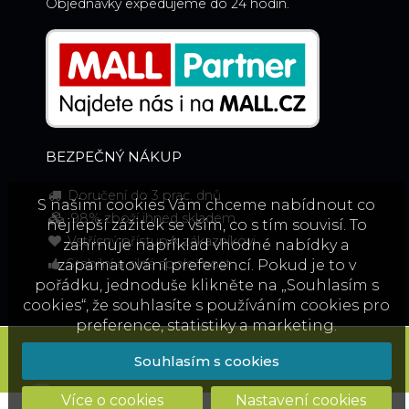
Objednávky expedujeme do 24 hodin.
BEZPEČNÝ NÁKUP
Doručení do 3 prac. dnů
S našimi cookies Vám chceme nabídnout co
98% zboží ihned skladem
nejlepší zážitek se vším, co s tím souvisí. To
Vstřícný přístup k zákazníkovi
zahrnuje například vhodné nabídky a
Stabilní a silná společnost
zapamatování preferencí. Pokud je to v
pořádku, jednoduše klikněte na „Souhlasím s
cookies“, že souhlasíte s používáním cookies pro
preference, statistiky a marketing.
© 2022 Zatavitelné misky,
info@zatavitelnemisky.cz
Souhlasím s cookies
Běží na
QUAK.store
Více o cookies
Nastavení cookies