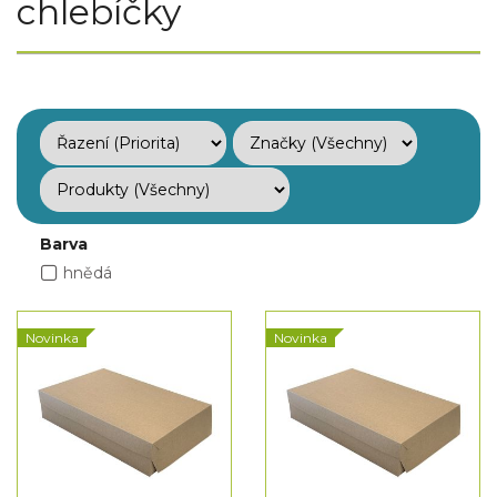
chlebíčky
Barva
hnědá
Novinka
Novinka