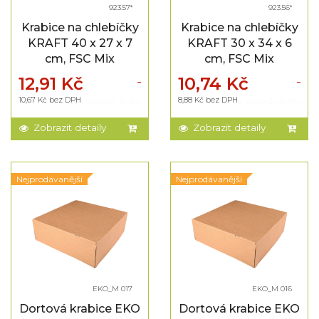
923.57*
923.56*
Krabice na chlebíčky
Krabice na chlebíčky
KRAFT 40 x 27 x 7
KRAFT 30 x 34 x 6
cm, FSC Mix
cm, FSC Mix
12,91 Kč
10,74 Kč
10,67 Kč bez DPH
Na objednávku
8,88 Kč bez DPH
Na objednávku
Zobrazit detaily
Zobrazit detaily
Nejprodávanější
Nejprodávanější
EKO_M 017
EKO_M 016
Dortová krabice EKO
Dortová krabice EKO