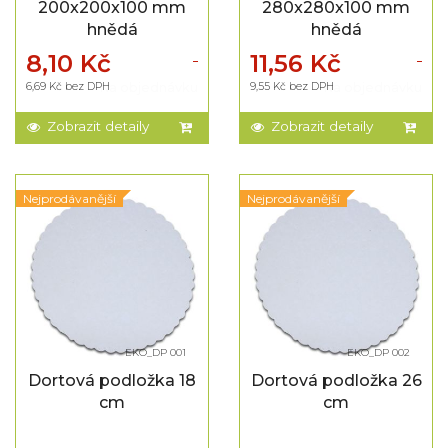
200x200x100 mm
280x280x100 mm
hnědá
hnědá
8,10 Kč
11,56 Kč
6,69 Kč bez DPH
Na objednávku
9,55 Kč bez DPH
Na objednávku
Zobrazit detaily
Zobrazit detaily
Nejprodávanější
Nejprodávanější
EKO_DP 001
EKO_DP 002
Dortová podložka 18
Dortová podložka 26
cm
cm