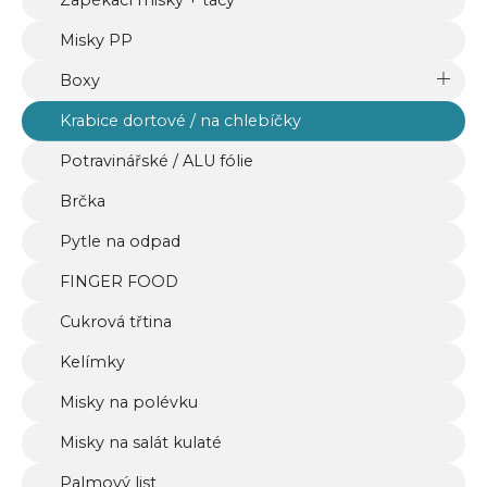
Zapékací misky + tácy
Misky PP
Boxy
Krabice dortové / na chlebíčky
Potravinářské / ALU fólie
Brčka
Pytle na odpad
FINGER FOOD
Cukrová třtina
Kelímky
Misky na polévku
Misky na salát kulaté
Palmový list