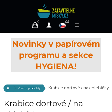
cs
0
Novinky v papírovém
programu a sekce
HYGIENA!
Krabice dortové / na chlebíčky
Gastro produkty
Krabice dortové / na