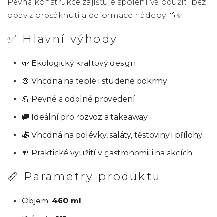
Pevná konstrukce zajišťuje spolehlivé použití bez
obav z prosáknutí a deformace nádoby. 🍜✨
✅ Hlavní výhody
🌱 Ekologický kraftový design
🍲 Vhodná na teplé i studené pokrmy
💪 Pevné a odolné provedení
🚚 Ideální pro rozvoz a takeaway
🍝 Vhodná na polévky, saláty, těstoviny i přílohy
🍴 Praktické využití v gastronomii i na akcích
📏 Parametry produktu
Objem:
460 ml