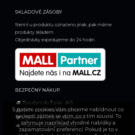
SKLADOVÉ ZÁSOBY
Není-li u produktu označeno jinak, pak máme
produkty skladem.
Objednávky expedujeme do 24 hodin.
BEZPEČNÝ NÁKUP
Doručení do 3 prac. dnů
S našimi cookies Vám chceme nabídnout co
98% zboží ihned skladem
nejlepší zážitek se vším, co s tím souvisí. To
Vstřícný přístup k zákazníkovi
zahrnuje například vhodné nabídky a
Stabilní a silná společnost
zapamatování preferencí. Pokud je to v