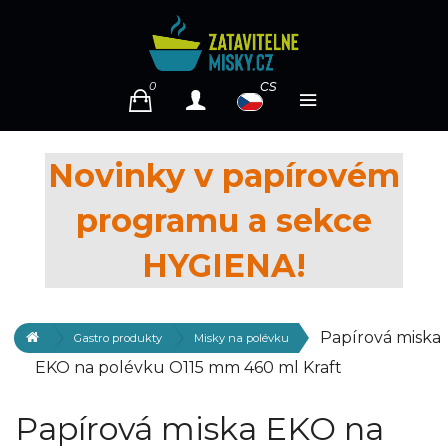
cs
0
Novinky v papírovém
programu a sekce
HYGIENA!
Papírová miska
Gastro produkty
Misky na polévku
EKO na polévku O115 mm 460 ml Kraft
Papírová miska EKO na